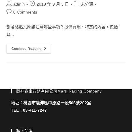
Post
Post
Post
admin
2019 年 9 月 3 日
未分類
author:
published:
category:
Post
0 Comments
comments:
部落格貼文應該注意哪些事項？提供實用、特定的內容，包括：
1)...
部
Continue Reading
落
格
貼
文
標
題
戰神賽車行銷有限公司Mars Racing Company
地址：桃園市龍潭區中原路一段506號202室
TEL：03-411-7247
旗下品牌